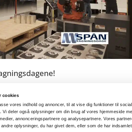
agningsdagene!
 cookies
atistik-cookies. Du kan ændre indstilling for tilladelse til statitik-
ninger indenfor CNC-bearbejdning på Spåntagningsdagene i Middelf
passe vores indhold og annoncer, til at vise dig funktioner til soci
fik. Vi deler også oplysninger om din brug af vores hjemmeside m
 medier, annonceringspartnere og analysepartnere. Vores partne
ndre oplysninger, du har givet dem, eller som de har indsamlet 