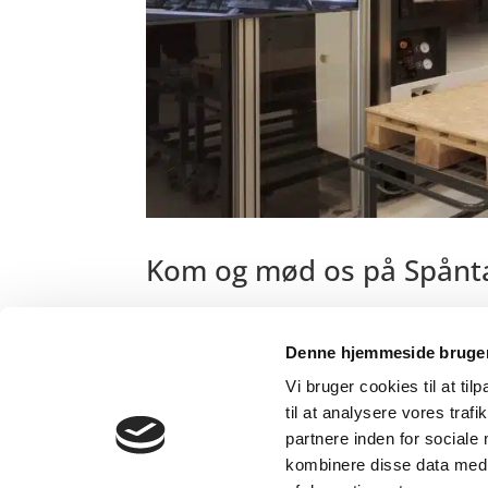
Kom og mød os på Spånt
af
Pernille Baek
|
okt 1, 2024
|
QRS Nyheder
Denne hjemmeside bruger
Kan du ikke se videoen, skyldes det fravalg af st
cookies her. Bliv opdateret på de nyeste løs
Vi bruger cookies til at til
den 2. og 3. oktober 2024! Der lagt...
til at analysere vores tra
partnere inden for sociale
kombinere disse data med a