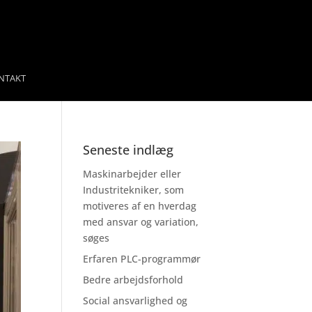
NTAKT
Seneste indlæg
Maskinarbejder eller
Industritekniker, som
motiveres af en hverdag
med ansvar og variation,
søges
Erfaren PLC-programmør
Bedre arbejdsforhold
Social ansvarlighed og