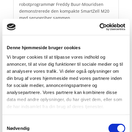
robotprogrammør Freddy Buur-Mouridsen
demonstrerede den kompakte SmartZell M20
med servogriber sammen...
Denne hjemmeside bruger cookies
Læs de seneste QRS
Vi bruger cookies til at tilpasse vores indhold og
Nyheder
her
annoncer, til at vise dig funktioner til sociale medier og til
at analysere vores trafik. Vi deler også oplysninger om
din brug af vores hjemmeside med vores partnere inden
for sociale medier, annonceringspartnere og
analysepartnere. Vores partnere kan kombinere disse
data med andre oplysninger, du har givet dem, eller som
de har indsamlet fra din brug af deres tjenester.
Maskinarbejder eller Industritekniker,
som motiveres af en hverdag med ansvar
Samtykkevalg
og variation, søges
Nødvendig
QRS Job
,
QRS Nyheder