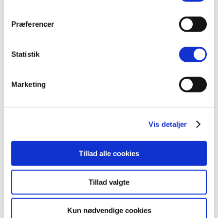
Kunne du tænke dig, at arbejde i en visionær
Præferencer
virksomhed inden for industriel automation?
Så er det måske dig, vi søger til vores CNC-
maskinværksted i Vissenbjerg.
Statistik
Maskinværkstedet er en central del af
udviklingen og produktionen af vores
robotløsninger. Her går vi...
Marketing
Vis detaljer
Erfaren PLC-programmør
Tillad alle cookies
QRS Job
,
QRS Nyheder
Vi søger en erfaren PLC-programmør til
Tillad valgte
udvikling og idriftsætning af
automationsudstyr omkring industrirobotter.
Stillingen forudsætter flere års hands-on
Kun nødvendige cookies
erfaring med programmering, udvikling og