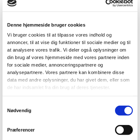
robotløsninger, skifter opgaverne løbende. Det
kræver, at du trives med variation, og hurtigt kan
omstille dig fra én opgave til den næste.
Denne hjemmeside bruger cookies
Vi bruger cookies til at tilpasse vores indhold og
Dine faglige og personlige kvalifikationer:
annoncer, til at vise dig funktioner til sociale medier og til
at analysere vores trafik. Vi deler også oplysninger om
Faguddannet industritekniker eller
din brug af vores hjemmeside med vores partnere inden
maskinarbejder
for sociale medier, annonceringspartnere og
Erfaring med Mazak bearbejdningscenter – gerne
analysepartnere. Vores partnere kan kombinere disse
5-akset
data med andre oplysninger, du har givet dem, eller som
Solid erfaring med CAD
de har indsamlet fra din brug af deres tjenester.
Arbejder selvstændigt og tager ansvar for både
komplekse enkeltopgaver og den daglige
Samtykkevalg
produktion
Nødvendig
Trives i en hverdag med skiftende opgaver og
korte deadlines
Præferencer
Kvalitetsbevidst og god til at samarbejde
Interesse for robot- og automationsbranchen