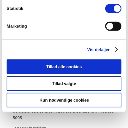
Statistik
Vi tilbyder en spændende stilling i en virksomhed i
vækst med et godt kollegialt fællesskab og en flad
Marketing
organisationsstruktur. Du får attraktive
ansættelsesvilkår, herunder pension og
sundhedsordning samt frokostordning. Derudover
prioriterer vi trivsel og fællesskab i hverdagen,
Vis detaljer
blandt andet gennem fredagsbar og flere årlige
sociale arrangementer. Løn fastsættes efter
kvalifikationer.
Tillad alle cookies
Sådan søger du stillingen:
Tillad valgte
Send din korte, motiverede ansøgning samt dit CV
snarest til:
job@qrs.dk
Kun nødvendige cookies
Har du spørgsmål til jobbet er du velkommen til at
kontakte CEO Jens Jørn Bonefeld på telefon:
+453035
5005