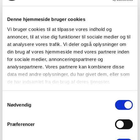
Denne hjemmeside bruger cookies
Børsen Gazelle 2018 og 2019
Vi bruger cookies til at tilpasse vores indhold og
annoncer, til at vise dig funktioner til sociale medier og til
at analysere vores trafik. Vi deler også oplysninger om
din brug af vores hjemmeside med vores partnere inden
Vi er stolte af at modtage endnu en Børsen Gazelle
for sociale medier, annonceringspartnere og
pris for 2019, da vi har haft mere end 100% vækst
analysepartnere. Vores partnere kan kombinere disse
over de sidste 4 år. Det er vores 2. Gazelle pris.
data med andre oplysninger, du har givet dem, eller som
de har indsamlet fra din brug af deres tjenester.
Stor skulderklap til alle i QRS for et stort og flot
resultat.
Samtykkevalg
Hvad er en gazelle?
Nødvendig
En gazelle er en virksomhed, som i løbet af fire
regnskabsår hvert år har haft positiv vækst og
Præferencer
samlet set mindst fordoblet omsætningen over de
fire år. Hvis virksomheden ikke opgiver omsætning i