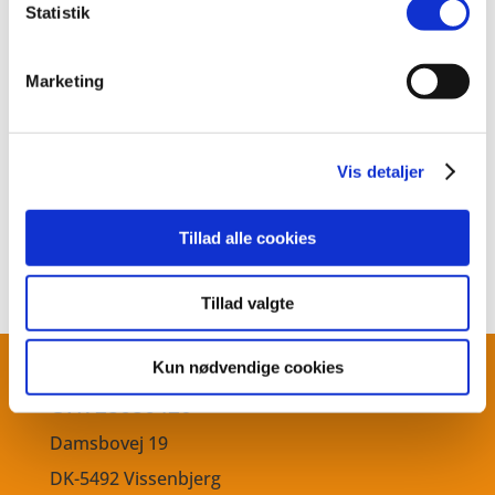
Statistik
sit regnskab, beregnes væksten på baggrund af
bruttoresultatet.
Marketing
Vis detaljer
Tillad alle cookies
Tillad valgte
Kun nødvendige cookies
CVR
28686420
Damsbovej 19
DK-5492 Vissenbjerg